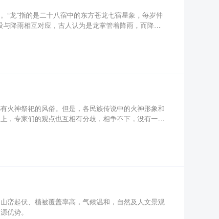
。“龙”指的是二十八宿中的东方苍龙七宿星象，每岁仲
出没与降雨相互对应，古人认为是龙掌管着降雨，而降雨
。在农耕文化中，“龙抬头”标示着阳气生发，雨水增
转运的日子。
都有火神祭祀的风俗。但是，各民族传说中的火神形象和
题上，专家们的观点也互相有分歧，相争不下，没有一个
内山峦起伏、植被覆盖率高，气候温和，自然及人文景观
资源优势。