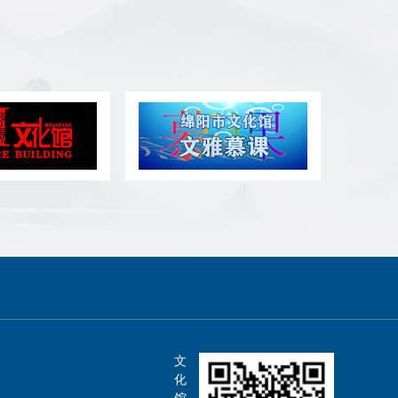
文
化
馆