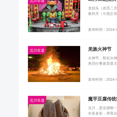
北川非遗
龙抬头（农历二月
春卯月（斗指正东
又决定着农耕收成
多，万物生机盎
发布时间：2024-
羌族火神节
北川非遗
火神节，祭祀火
来历行事差异甚
统一的说法。
发布时间：2024-
魔芋豆腐传统
北川非遗
北川，是全国唯
丰富多彩，孕育