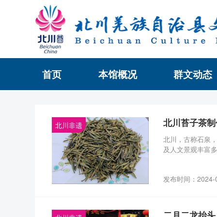
首页
本馆概况
群文动态
北川苔子茶制
北川非遗
北川，古称石泉
及人文景观丰富
发布时间：2024-
二月二龙抬头