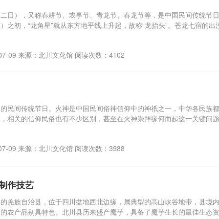
二日），又称春耕节、农事节、青龙节、春龙节等，是中国民间传统节日
）之初，“龙角星”就从东方地平线上升起，故称“龙抬头”。苍龙七宿的
，农耕的收成则决定着人们的生活水平，龙成了农耕社会最主要的“图腾”
然。自古以来人们亦将龙抬头日作为一个祈求风调雨顺、驱邪攘灾、纳祥
群文动态
07-09 来源：北川文化馆 阅读次数：4102
神的民间传统节日。火神是中国民间俗神信仰中的神祇之一，中华各民族
大，相关的信仰民俗也有不少区别，甚至在火神崇拜缘何而起这一关键问
艺术欣赏
07-09 来源：北川文化馆 阅读次数：3988
制作技艺
羌保区成果
一的羌族自治县，位于四川盆地西北边缘，属典型的高山峡谷地带，县境
出的农产品别具特色。北川县历来盛产魔芋，具备了魔芋生长的最佳生态