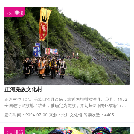
雕）等。
北川非遗
正河羌族文化村
正河村位于北川羌族自治县边缘，靠近阿坝州松潘县、茂县。1952
全国进行民族地区核查，被确定为羌族，并划归绵阳专区管辖（绵
阳市），正河村离城市较远，重山阻隔，道路艰险，外来文化的影
发布时间：2024-07-09 来源：北川文化馆 阅读次数：4405
响不断递减，到这里已是强弩之末。所以，这里一直保存着完好的
羌族文化，整个村虽然只有500多人，却有20多个羌族非遗名录代表
性传承人，2006年9月，正河村被市级文化部门确立为正河羌族文化
北川非遗