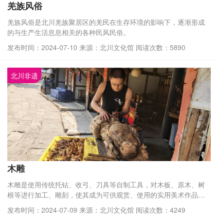
数字文化云
羌族风俗
羌族风俗是北川羌族聚居区的羌民在生存环境的影响下，逐渐形成
的与生产生活息息相关的各种民风民俗。
发布时间：2024-07-10 来源：北川文化馆 阅读次数：5890
北川非遗
木雕
木雕是使用传统托钻、收弓、刀具等自制工具，对木板、原木、树
根等进行加工、雕刻，使其成为可供观赏、使用的实用美术作品。
要求木雕艺人必须熟练掌握传统绘画、木材学知识、雕刻技艺等知
发布时间：2024-07-09 来源：北川文化馆 阅读次数：4249
识技能。其表现形式为平板雕刻、镂空雕刻、龙眼雕刻（立体圆