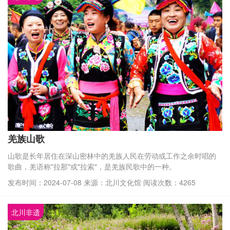
村。
羌族山歌
山歌是长年居住在深山密林中的羌族人民在劳动或工作之余时唱的
歌曲，羌语称"拉那"或"拉索"，是羌族民歌中的一种。
发布时间：2024-07-08 来源：北川文化馆 阅读次数：4265
北川非遗