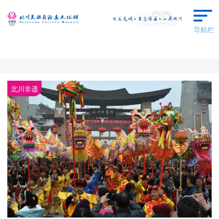
导航栏
首页
本馆概况
北川非遗
群文动态
艺术欣赏
羌保区成果
场馆预约
广场舞蹈