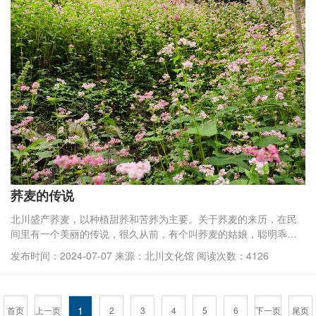
荞麦的传说
北川盛产荞麦，以种植甜荞和苦荞为主要。关于荞麦的来历，在民
间里有一个美丽的传说，很久从前，有个叫荞麦的姑娘，聪明乖
巧，因家里穷，18岁嫁给个瓜娃子。一个叫韩路的人，故意戏弄
发布时间：2024-07-07 来源：北川文化馆 阅读次数：4126
他，从他手中骗去了家里的马，荞麦帮助丈夫找到了马。因此，韩
路看中了荞麦姑娘，从瓜娃子的手中买下了她，荞麦姑娘不愿嫁二
夫，甘愿跳井而死,被乡亲们埋在山包上。后
1
首页
上一页
2
3
4
5
6
下一页
尾页