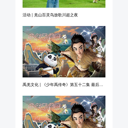
活动 | 羌山百灵鸟放歌川超之夜
禹羌文化 | 《少年禹传奇》第五十二集 最后的
抗击